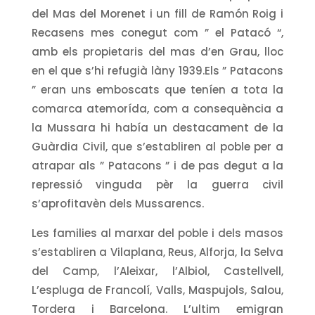
del Mas del Morenet i un fill de Ramón Roig i
Recasens mes conegut com ” el Patacó “,
amb els propietaris del mas d’en Grau, lloc
en el que s’hi refugià làny 1939.Els ” Patacons
” eran uns emboscats que teníen a tota la
comarca atemorída, com a consequència a
la Mussara hi había un destacament de la
Guàrdia Civil, que s’establiren al poble per a
atrapar als ” Patacons ” i de pas degut a la
repressió vinguda pèr la guerra civil
s’aprofitavèn dels Mussarencs.
Les families al marxar del poble i dels masos
s’establiren a Vilaplana, Reus, Alforja, la Selva
del Camp, l’Aleixar, l’Albiol, Castellvell,
L’espluga de Francolí, Valls, Maspujols, Salou,
Tordera i Barcelona. L’ultim emigran