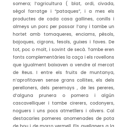
somera; l’agricultura ( blat, ordi, civada,
sègol farratge i “pataques”, i a mes els
productes de cada casa gallines, conills i
almeys un porc per passar l’any i tambe un
hortet amb tomaqueres, enciams, pèsols,
bajoques, cigrons, fesols, guixes i faves. De
tot, poc o molt, i sovint de secà. Tambe eren
fonts complementàries la caça i els rovellons
que igualment baixaven a vendre al mercat
de Reus. I entre els fruits de muntanya,
n’aprofitaven sense grans collites, els dels
perelloners, dels peremays , de les pereres,
d’alguna prunera o pomera i algún
cascavelliquer i tambe cirerers, codonyers,
noguers i uns pocs atmetllers i olivers. Cal
destacarles pomeres anomenades de pota
de bou i de morro vermell. Els avellaners a la