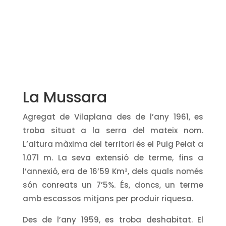
La Mussara
Agregat de Vilaplana des de l’any 1961, es
troba situat a la serra del mateix nom.
L’altura màxima del territori és el Puig Pelat a
1.071 m. La seva extensió de terme, fins a
l’annexió, era de 16’59 Km², dels quals només
són conreats un 7’5%. És, doncs, un terme
amb escassos mitjans per produir riquesa.
Des de l’any 1959, es troba deshabitat. El