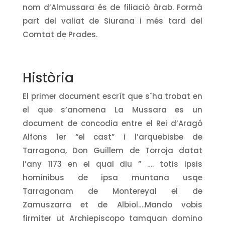
nom d’Almussara és de filiació àrab. Formà
part del valiat de Siurana i més tard del
Comtat de Prades.
Història
El primer document escrít que s´ha trobat en
el que s’anomena La Mussara es un
document de concodia entre el Rei d’Aragó
Alfons 1er “el cast” i l’arquebisbe de
Tarragona, Don Guillem de Torroja datat
l’any 1173 en el qual diu ” …. totis ipsis
hominibus de ipsa muntana usqe
Tarragonam de Montereyal el de
Zamuszarra et de Albiol….Mando vobis
firmiter ut Archiepiscopo tamquan domino