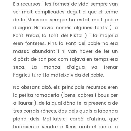
Els recursos i les formes de vida sempre van
ser molt complicades degut a que el terme
de la Mussara sempre ha estat molt pobre
d’aigua. Hi havia només algunes fonts ( la
Font Freda, la font del Pistol ) i la majoria
eren fontetes. Fins la Font del poble no era
massa abundant i hi van haver de fer un
dipòsit de tan poc com rajava en temps era
seca. La manca d’aigua va frenar
l’agricultura i la mateixa vida del poble.
No obstant aixó, els principals recursos eren
la petita ramaderia ( bens, cabres i bous per
a llaurar ), de la qual dóna fe la presencia de
tres corrals rònecs, dos dels quals a labanda
plana dels Motllats;el carbó d’alzina, que
baixaven a vendre a Reus amb el ruc o la