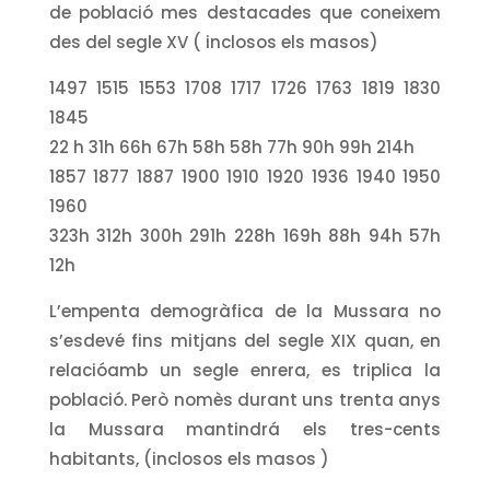
de població mes destacades que coneixem
des del segle XV ( inclosos els masos)
1497 1515 1553 1708 1717 1726 1763 1819 1830
1845
22 h 31h 66h 67h 58h 58h 77h 90h 99h 214h
1857 1877 1887 1900 1910 1920 1936 1940 1950
1960
323h 312h 300h 291h 228h 169h 88h 94h 57h
12h
L’empenta demogràfica de la Mussara no
s’esdevé fins mitjans del segle XIX quan, en
relacióamb un segle enrera, es triplica la
població. Però nomès durant uns trenta anys
la Mussara mantindrá els tres-cents
habitants, (inclosos els masos )