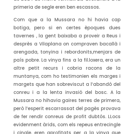
primeria de segle eren ben escassos.
Com que a la Mussara no hi havia cap
botiga, pero si en certes èpoques dues
tavernes , la gent baixaba a proveir a Reus i
desprès a Vilaplana on compraven bacallà i
arengada, tonyina i rebordonits,menjars de
país pobre. La vinya fins a la fil.loxera, era un
altre petit recurs i cobria racons de la
muntanya, com ho testimonien els marges i
margets que han sobreviscut a l’abandó del
conreu i a la lenta invasió del bosc. A la
Mussara no hihavia gaires terres de primera,
però l’esperit escarrassat del pagès provava
de fer rendir conreus de profit dubtós. LLocs
evidenment àrids, com els repeus entrecingle
i cingle, eren aprofitats per a la vinya que