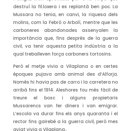
destruí la fil.loxera i es replantà ben poc. La
Mussara no tenia, en canvi, la riquesa dels
molins, com la Febró o Arbolí, mentre que les
carboneres abandonades assenyalen la
importància que, fins després de la guerra
civil, va tenir aquesta petita indústria a la
qual treballeven força carboners tortosins.
Però el metje vivia a Vilaplana o en certes
époques pujava amb animal des d’Alforja.
Només hi havia pas de carro i la carretera no
arribà fins el 1914. Aleshores fou més fàcil de
treure el bosc i alguns propietaris
Mussarencs van fer diners i van emigrar.
L’escola va durar fins els anys quaranta i el
rector fins gairebé a la guerra civil, però mes
aviat vivia a Vilaplana..