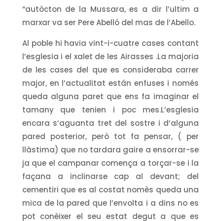
“autòcton de la Mussara, es a dir l’ultim a
marxar va ser Pere Abelló del mas de l’Abello.
Al poble hi havia vint-i-cuatre cases contant
l’esglesia i el xalet de les Airasses .La majoria
de les cases del que es consideraba carrer
major, en l’actualitat están enfuses i només
queda alguna paret que ens fa imaginar el
tamany que tenien i poc mes.L’esglesia
encara s’aguanta tret del sostre i d’alguna
pared posterior, però tot fa pensar, ( per
llàstima) que no tardara gaire a ensorrar-se
ja que el campanar comença a torçar-se i la
façana a inclinarse cap al devant; del
cementiri que es al costat nomès queda una
mica de la pared que l’envolta i a dins no es
pot conèixer el seu estat degut a que es