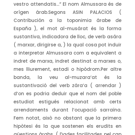
vestro attendatis…” El nom Almussara és de
orígen árab.Segons ASIN PALACIOS (
Contribución a la toponimia árabe de
España ), el mot al-musárat és la forma
sustantiva, indicadora de lloc, de verb asára
( marxar, dirigirse a, ) la qual cosa pot induir
a interpretar Almussara com a equivalent a
indret de marxa, indret destinat a marxes o,
mes lliurement, estadi o hipòdrom.Per altre
banda, la veu al-muzara’at és la
sustantivació del verb zára’a ( arrendar )
d’on es podria deduir que el nom del poble
estudiat estigués relacionat amb certs
arrendaments durant l’ocupació sarraïna.
Fem notat, això no obstant que la primera
hipòtesi és la que sostenen els erudits en
qüestions àrabs. ( Dades facilitades pel cap