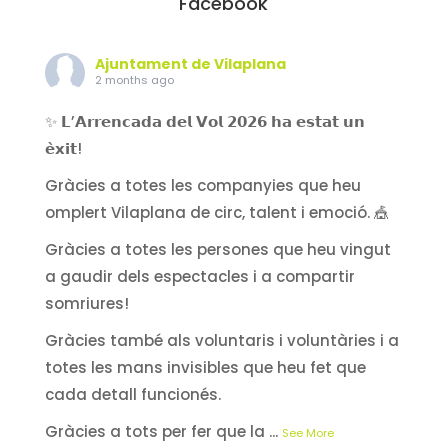
Facebook
Ajuntament de Vilaplana
2 months ago
✨ 𝗟’𝗔𝗿𝗿𝗲𝗻𝗰𝗮𝗱𝗮 𝗱𝗲𝗹 𝗩𝗼𝗹 𝟮𝟬𝟮𝟲 𝗵𝗮 𝗲𝘀𝘁𝗮𝘁 𝘂𝗻
𝗲̀𝘅𝗶𝘁!
Gràcies a totes les companyies que heu
omplert Vilaplana de circ, talent i emoció. 🎪
Gràcies a totes les persones que heu vingut
a gaudir dels espectacles i a compartir
somriures!
Gràcies també als voluntaris i voluntàries i a
totes les mans invisibles que heu fet que
cada detall funcionés.
Gràcies a tots per fer que la
...
See More