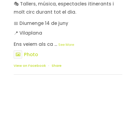
🎭 Tallers, música, espectacles itinerants i
molt circ durant tot el dia.
📅 Diumenge 14 de juny
📍 Vilaplana
Ens veiem als ca
...
See More
Photo
View on Facebook
·
Share