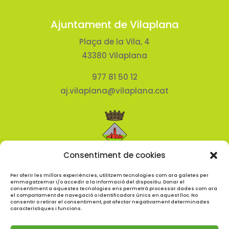
Ajuntament de Vilaplana
Plaça de la Vila, 4
43380 Vilaplana
977 81 50 12
aj.vilaplana@vilaplana.cat
Consentiment de cookies
Per oferir les millors experiències, utilitzem tecnologies com ara galetes per
emmagatzemar i/o accedir a la informació del dispositiu. Donar el
consentiment a aquestes tecnologies ens permetrà processar dades com ara
el comportament de navegació o identificadors únics en aquest lloc. No
consentir o retirar el consentiment, pot afectar negativament determinades
característiques i funcions.