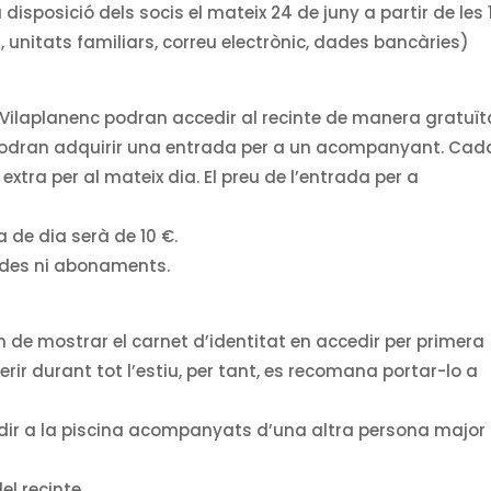
disposició dels socis el mateix 24 de juny a partir de les 
, unitats familiars, correu electrònic, dades bancàries)
 Vilaplanenc podran accedir al recinte de manera gratuït
podran adquirir una entrada per a un acompanyant. Cad
tra per al mateix dia. El preu de l’entrada per a
a de dia serà de 10 €.
ades ni abonaments.
n de mostrar el carnet d’identitat en accedir per primera
erir durant tot l’estiu, per tant, es recomana portar-lo a
edir a la piscina acompanyats d’una altra persona major
el recinte.