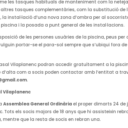
erme les tasques habituals de manteniment com la neteja
m altres tasques complementàries, com la substitució de 
, la instal·lació d’una nova zona d’ombra per al socorrista
piscina i la posada a punt general de les instal·lacions.
posició de les persones usuàries de la piscina, peus per 
ulguin portar-se el para-sol sempre que s’ubiqui fora de
 Casal Vilaplanenc podran accedir gratuïtament a la pisci
 d’alta com a socis poden contactar amb l’entitat a tra
c@gmail.com
.
l Vilaplanenc
va
Assemblea General Ordinària
el proper dimarts 24 de 
c. Tots els socis majors de 18 anys que hi assisteixin rebr
a, mentre que la resta de socis en rebran una.