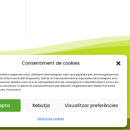
Consentiment de cookies
es millors experiències, utilitzem tecnologies com ara galetes per emmagatzemar
 la informació del dispositiu. Donar el consentiment a aquestes tecnologies ens
Horari d’atenció al públic:
cessar dades com ara el comportament de navegació o identificadors únics en
No consentir o retirar el consentiment, pot afectar negativament determinades
dl. – dv. d’11 a 14 h
ues i funcions.
epta
Rebutja
Visualitzar preferències
Política de cookies
e cookies i privacitat