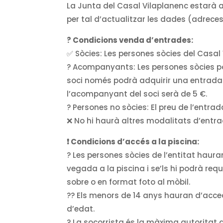
La Junta del Casal Vilaplanenc estarà a 
per tal d’actualitzar les dades (adreces
? Condicions venda d’entrades:
✅ Sòcies: Les persones sòcies del Casal
? Acompanyants: Les persones sòcies 
soci només podrà adquirir una entrada ex
l’acompanyant del soci serà de 5 €.
? Persones no sòcies: El preu de l’entrad
❌ No hi haurà altres modalitats d’entr
❗ Condicions d’accés a la piscina:
? Les persones sòcies de l’entitat haura
vegada a la piscina i se’ls hi podrà requ
sobre o en format foto al mòbil.
?‍? Els menors de 14 anys hauran d’acc
d’edat.
? La socorrista és la màxima autoritat d