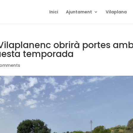
Inici
Ajuntament
Vilaplana
 Vilaplanenc obrirà portes am
questa temporada
comments