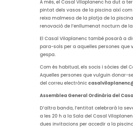
A més, el Casal Vilaplanenc ha dut a t
pintat dels vasos de la piscina així co
reixa malmesa de la platja de la piscina
renovació de l’enllumenat nocturn de la 
El Casal Vilaplanenc també posarà a dis
para-sols per a aquelles persones que v
gespa.
Com és habitual, els socis i sòcies del
Aquelles persones que vulguin donar-se
del correu electrònic
casalvilaplanen
Assemblea General Ordinària del Casa
D’altra banda, l’entitat celebrarà la se
a les 20 h a la Sala del Casal Vilaplanen
dues invitacions per accedir a la piscin