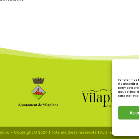
Per oferir l
i/o accedir a
permetrà pro
aquest lloc. 
característiq
Acc
lana – Copyright © 2024 |
Tots els drets reservats | Avís legal | Política d