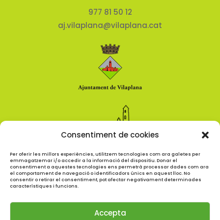
977 81 50 12
aj.vilaplana@vilaplana.cat
Consentiment de cookies
Per oferir les millors experiències, utilitzem tecnologies com ara galetes per
emmagatzemar i/o accedir a la informació del dispositiu. Donar el
consentiment a aquestes tecnologies ens permetrà processar dades com ara
el comportament de navegació o identificadors únics en aquest lloc. No
consentir o retirar el consentiment, pot afectar negativament determinades
característiques i funcions.
Horari d'atenció al públic:
dl. - dv. d'11 a 14 h
Accepta
dl. de 16 a 18:00