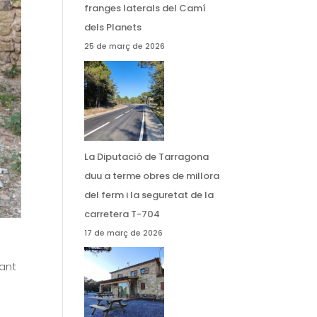
d’arranjament i neteja de les
franges laterals del Camí
dels Planets
25 de març de 2026
La Diputació de Tarragona
duu a terme obres de millora
del ferm i la seguretat de la
carretera T-704
17 de març de 2026
Sant