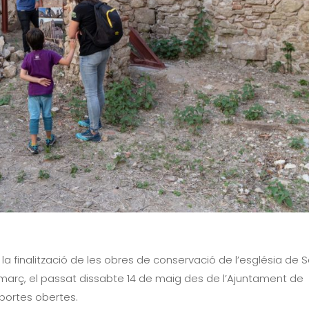
i la finalització de les obres de conservació de l’església de 
març, el passat dissabte 14 de maig des de l’Ajuntament de