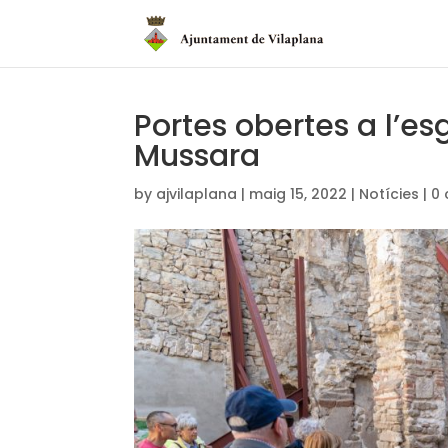
Portes obertes a l’es
Mussara
by
ajvilaplana
|
maig 15, 2022
|
Notícies
|
0