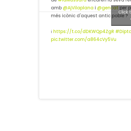
de
#laMussara
encaren la seva rect
amb
@AjVilaplana
i
@gencat
per p
Click
més icònic d'aquest antic poble ?
ℹ
https://t.co/dDKWQp4ZgR
#Dipt
pic.twitter.com/a864cVy5Vu