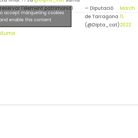
a final. ?‍? La
@Dipta_cat
suma
reservar l'element patrimonial
— Diputació
March
 to accept màrqueting cookies
de Tarragona
11,
and enable this content
(@Dipta_cat)
2022
aSuma